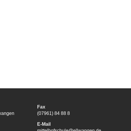
Fax
lwangen
(07961) 84 88 8
E-Mail
mittelhofschule@ellwangen.de