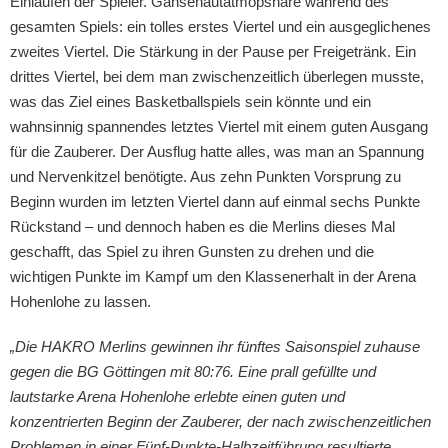
Einlaufen der Spieler. Gänsehautatmopshäre während des
gesamten Spiels: ein tolles erstes Viertel und ein ausgeglichenes
zweites Viertel. Die Stärkung in der Pause per Freigetränk. Ein
drittes Viertel, bei dem man zwischenzeitlich überlegen musste,
was das Ziel eines Basketballspiels sein könnte und ein
wahnsinnig spannendes letztes Viertel mit einem guten Ausgang
für die Zauberer. Der Ausflug hatte alles, was man an Spannung
und Nervenkitzel benötigte. Aus zehn Punkten Vorsprung zu
Beginn wurden im letzten Viertel dann auf einmal sechs Punkte
Rückstand – und dennoch haben es die Merlins dieses Mal
geschafft, das Spiel zu ihren Gunsten zu drehen und die
wichtigen Punkte im Kampf um den Klassenerhalt in der Arena
Hohenlohe zu lassen.
„Die HAKRO Merlins gewinnen ihr fünftes Saisonspiel zuhause
gegen die BG Göttingen mit 80:76. Eine prall gefüllte und
lautstarke Arena Hohenlohe erlebte einen guten und
konzentrierten Beginn der Zauberer, der nach zwischenzeitlichen
Problemen in einer Fünf-Punkte-Halbzeitführung resultierte.