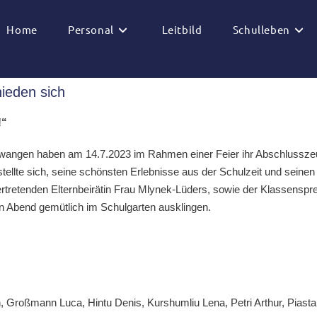
Home
Personal
Leitbild
Schulleben
ieden sich
!“
llwangen haben am 14.7.2023 im Rahmen einer Feier ihr Abschlusszeu
ellte sich, seine schönsten Erlebnisse aus der Schulzeit und seinen 
vertretenden Elternbeirätin Frau Mlynek-Lüders, sowie der Klassensp
en Abend gemütlich im Schulgarten ausklingen.
an, Großmann Luca, Hintu Denis, Kurshumliu Lena, Petri Arthur, Pias